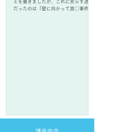
とを書きましたが、これに劣らず迷惑
だったのは「壁に向かって放〇事件」
です。もうタイトルを見ただけで大体
想像がつくと思いますが、ホント後片
付けが一苦労でした。もう思い出した
くもないのですが、一部の物好きの方
が知りたがるかもしれないので書いて
おきましょう。 あれはチョコの機嫌
が悪い日でした。もうはっきりとは覚
えていませんが、多分餌が少ないと
か、あるいはいつも同じ餌だとか（何
しろチョコは、食べることしか頭にな
いのです）、恐らくそういう不満を持
っていたのでしょう。私が机で作業を
しているときにチョコがトイレに入っ
たのですが、しばらくして聞こえてき
た音が、どうもいつもと違うのです。
「もしかして…」という不吉な予感は
的中していました。 しかも、どう考
講座内容