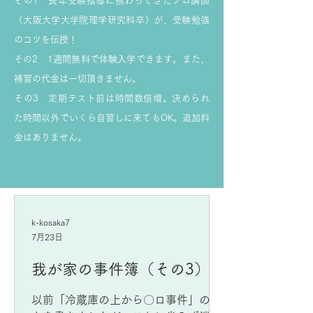
その1 長年受験指導に携わってきたプロ講師
（大阪大学大学院理学研究科卒）が、受験勉強
のコツを伝授！
その2 1週間無料で体験入学できます。また、
補習の代金は一切頂きません。
その3 定期テスト前は時間数倍増。決められ
た時間以外でいくら自習しに来てもOK。追加料
金はありません。
k-kosaka7
7月23日
我が家の事件簿（その3）
以前「冷蔵庫の上から〇ロ事件」のこ