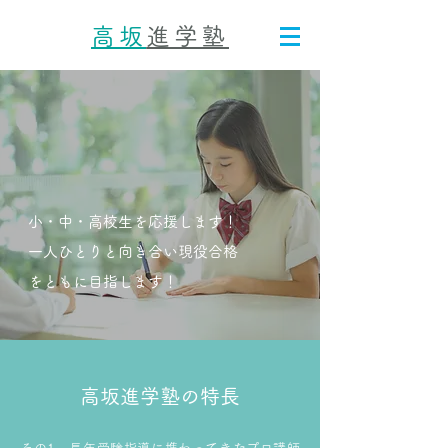
高坂
進学塾
小・中・高校生を応援します！
一人ひとりと向き合い現役合格
をともに目指します！
高坂進学塾の特長