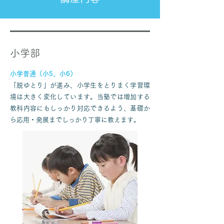
えてもわざとやったとしか考えられま
せん。「砂にするつもりが、間違って
壁にしちゃった」なんてありえないで
しょ。それでもこういう嫌がらせに耐
​小学部
え、やらかしを粛々と片付ける。これ
が猫の下僕道なのです！ お巡りさん、
小学普通（小5、小6）
こいつが犯人です --------------------
「脱ゆとり」が進み、小学生をとりまく学習環
-----..
境は大きく変化しています。当塾では増加する
教科内容にもしっかり対応できるよう、基礎か
ら応用・発展までしっかり丁寧に教えます。